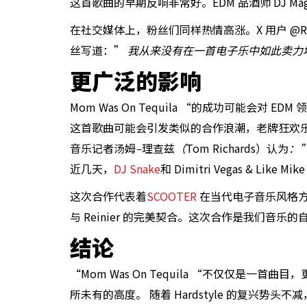
这首歌曲的早期反响非常好。EDM 品酒师 DJ Ma
在社交媒体上，粉丝们同样热情高涨。X 用户 @Rav
丝写道：”
我从来没有在一首电子乐中如此卖力地
更广泛的影响
Mom Was On Tequila “的成功可能
这首歌曲可能会引发类似的合作浪潮，老牌狂欢乐队将
音乐记者汤姆
–
理查兹
（
Tom Richards）认为
：
近几天，
DJ Snake
和 Dimitri Vegas & Lik
这次合作代表着
SCOOTER
在当代电子音乐风格方面
与 Reinier 的完美契合。这次合作是我们音乐
结论
“Mom Was On Tequila “不仅仅是
所未有的高度。
随着 Hardstyle 的复兴