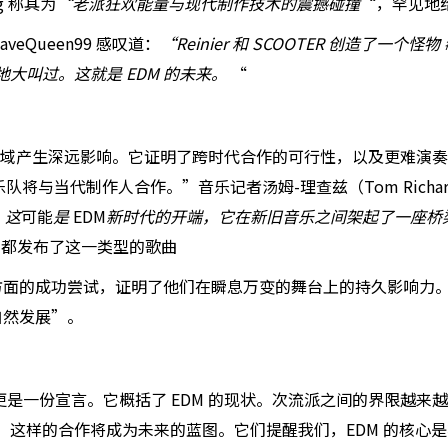
g 称其为
“老派狂欢能量与现代制作技术的震撼碰撞
“，罕见地给
eQueen99 感叹道：
“Reinier 和 SCOOTER 创造了一个怪物 #
大叫过。这就是 EDM 的未来。
“
会对 EDM 领域产生深远影响。它证明了跨时代合作的可行性，以及
与当代制作人合作。”音乐记者汤姆-理查兹（Tom Richar
”这
可能
是
EDM
新时代的开端，它在新旧音乐之间架起了一座桥
e Mike 都发布了这一类型的歌曲
的成功尝试，证明了他们在瞬息万变的舞台上的持久影响力。H.P.
的自然发展”。
一首曲目，更是一份宣言。它概括了 EDM 的现状。次流派之间的界
势头不减，这样的合作将成为未来的蓝图。它们提醒我们，EDM 的