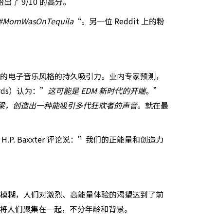
出了 9/10 的高分。
MomWasOnTequila
“。另一位 Reddit 上的粉
更难演奏的电子音乐风格的持久吸引力。业内专家预测，
ds）认为：”
这可能是 EDM 新时代的开端
。”
梁，创造出一种能吸引多代狂欢者的声音
。就在最
 Baxxter 评论说：”我们的正能量和创造力
限越来越模糊，人们对激烈、高能量体验的渴望达到了前
核心是将人们聚集在一起，不分年龄和背景。