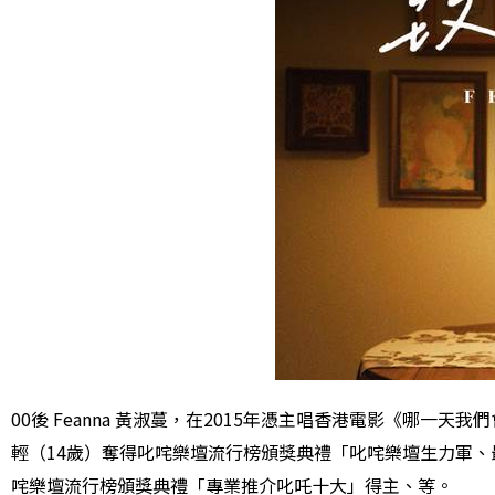
00後 Feanna 黃淑蔓，在2015年憑主唱香港電影《哪
輕（14歲）奪得叱咤樂壇流行榜頒獎典禮「叱咤樂壇生力軍、
咤樂壇流行榜頒獎典禮「專業推介叱吒十大」得主、等。