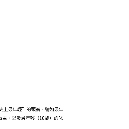
少“史上最年輕”的頭銜，譬如最年
得主、以及最年輕（18歲）的叱