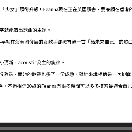
式從『少女』頭銜升級！Feanna現在正在英國讀書，要兼顧在香
看名字就能猜出歌曲的主題。
早早就在演藝圈發展的女歌手都擁有過一首『給未來自己』的歌曲，
清新，acoustic為主的旋律。
了一份激昂，而她的歌聲也多了一份成熟，對她來說相信是一次挑戰
不過相信20歲的Feanna有很多時間可以多多摸索最適合自