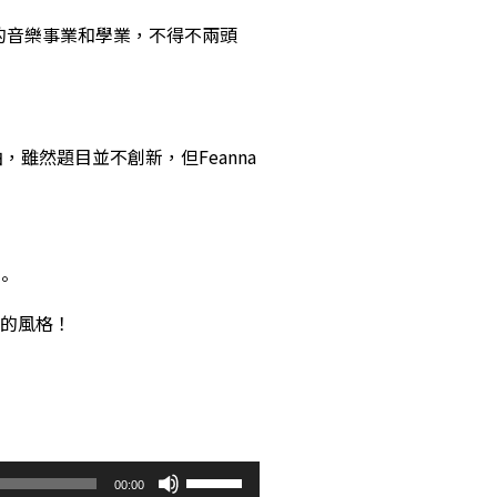
港的音樂事業和學業，不得不兩頭
雖然題目並不創新，但Feanna
。
己的風格！
使
00:00