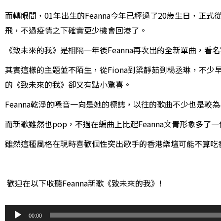
而轉眼間，01年出生的Feanna今年已經過了20歲生日，正
飛，不過疫情之下確實更少機會回港了。
《致未來的我》是相隔一年
後Feanna再次出的全新單曲，
其實這樣的主題並不陌生，從Fiona到梁靜茹到楊丞琳，不少
的《
致未來的我》卻又有點小驚喜。
Feanna乾淨的嗓音一向是她的標誌，以往的歌曲不少也是較為小
而新歌雖然也pop，不過在編曲上比起Feanna文青形象多
雖然這種風格在現時喜歡個性突出歌手的香港樂壇可能不算吃香，
歡迎在以下收聽Feanna新歌
《致未來的我》!
音
00:00