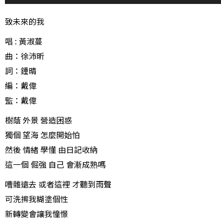
訊
播
致未來的我
放
唱 : 黃淑蔓
器
曲：徐沛昕
詞：鍾晴
編：戴偉
監：戴偉
樹蔭 外景 營造困惑
獨個 望海 怎麼開始怕
然後 情緒 學懂 由日記收納
這一個 倔強 自己 會漸成熟嗎
嘈雜遠去 或者這裡 才聽到雨聲
可洗擦我糊塗個性
新轉變會讓我憧憬