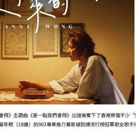
一天我們會飛》主題曲《差一點我們會飛》出道後奪下了香港樂壇不
最年輕（18歲）的903專業推介兼新城勁爆流行榜冠軍歌女歌手