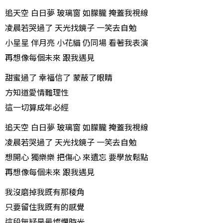
追天空 白日夢 玻璃窗 如朦朧 掩蓋我視線
凌晨若哭過了 天光找鏡子 一笑去自勉
小星星 伴月亮 小花貓 仍同場 看著我表演
再想像每個未來 跟我遇見
甜蜜過了 幸福信了 蒙蔽了眼睛
方知道愛情難理性
這一切算成年必經
追天空 白日夢 玻璃窗 如朦朧 掩蓋我視線
凌晨若哭過了 天光找鏡子 一笑去自勉
想開心 獨樂樂 把傷心 來遺忘 要學放鬆點
再想像每個未來 跟我遇見
我沒磨掉我既有那稜角
只要留住我既有的感覺
這段無疑是最燦爛時光