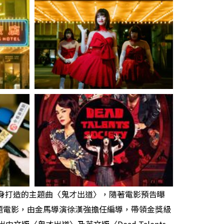
以
提
高
或
降
低
音
量
。
之道》度身打造的主題曲〈鬼才出道〉，隨著電影預告曝
題電影，由金馬導演徐漢強擔任編導，帶領金獎級