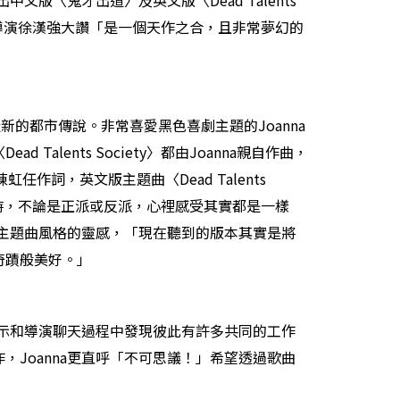
版〈鬼才出道〉及英文版〈Dead Talents
作的導演徐漢強大讚「是一個天作之合，且非常夢幻的
的都市傳說。非常喜愛黑色喜劇主題的Joanna
ents Society〉都由Joanna親自作曲，
任作詞，英文版主題曲〈Dead Talents
掙扎時，不論是正派或反派，心裡感受其實都是一樣
漫主題曲風格的靈感，「現在聽到的版本其實是將
奇蹟般美好。」
表示和導演聊天過程中發現彼此有許多共同的工作
Joanna更直呼「不可思議！」希望透過歌曲