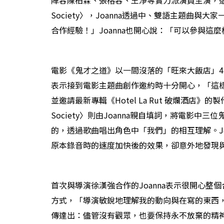
陣容陳柏霖、張榕容、王淨等實力派演員主演，這也是
Society〉，Joanna透過中、雙語主題
合作經驗！」Joanna也開心說：「可以參與這
電影《鬼才之道》以一間沒落的「旺來大飯店」4
表示接到電影主題曲創作邀約時十分開心，「這樣的主題
並邀請最新專輯《Hotel La Rut 破爛酒店
Society〉則由Joanna親自填詞，將電
的，透過歌曲唱出角色中「我們」的相互理解。J
原本錄音時的速度加快後的效果，卻意外地發現
首次與導演徐漢強合作的Joanna表示很開心
方式，「導演敏銳地理解我的動向與在寫的東西，
傳達出：儘管沒有觀眾，也要保持永不放棄的精