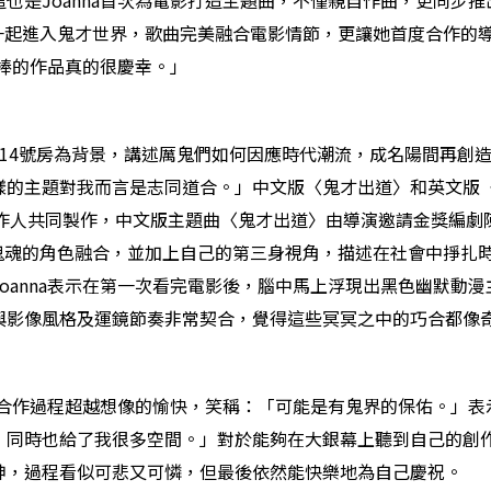
Joanna首次為電影打造主題曲，不僅親自作曲，更同步推出中文
曲與大家一起進入鬼才世界，歌曲完美融合電影情節，更讓她首度合
麼棒的作品真的很慶幸。」
14號房為背景，講述厲鬼們如何因應時代潮流，成名陽間再創造新
對我而言是志同道合。」中文版〈鬼才出道〉和英文版〈Dead Tal
》的製作人共同製作，中文版主題曲〈鬼才出道〉由導演邀請金獎編劇陳虹
影中三位鬼魂的角色融合，並加上自己的第三身視角，描述在社會中
oanna表示在第一次看完電影後，腦中馬上浮現出黑色幽默動
與影像風格及運鏡節奏非常契合，覺得這些冥冥之中的巧合都像
整個合作過程超越想像的愉快，笑稱：「可能是有鬼界的保佑。」
同時也給了我很多空間。」對於能夠在大銀幕上聽到自己的創作，
神，過程看似可悲又可憐，但最後依然能快樂地為自己慶祝。