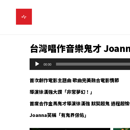
台灣唱作音樂鬼才 Joan
音
00:00
訊
播
首次創作電影主題曲 歌曲完美融合電影情節
放
導演徐漢強大讚「非常夢幻！」
器
首度合作金馬鬼才導演徐漢強 默契超鬼 過程超愉
Joanna
笑稱「有鬼界保佑」