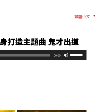
繁體中文
度身打造主題曲 鬼才出道
使
00:00
用
向
上
/
向
下
鍵