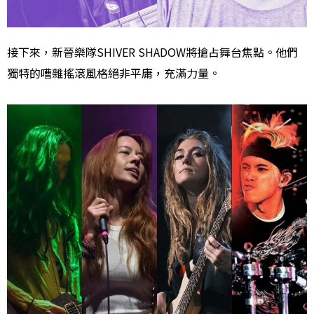
接下來，新晉樂隊SHIVER SHADOW將搶占舞台焦點。他們
獨特的嘈雜搖滾風格絕非平庸，充滿力量。