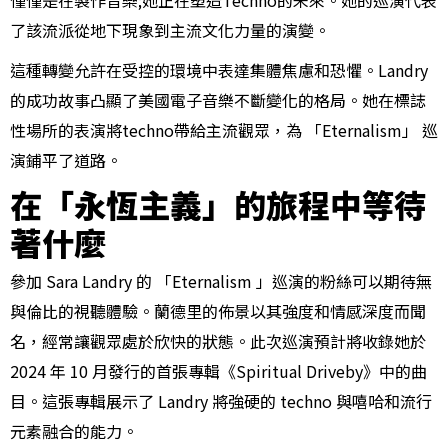
僅僅是在製作音樂;她正在塑造Techno的未來。她的巡演代表
了該流派從地下現象到主流文化力量的演變。
這種轉變允許在受控的環境中表達集體焦慮和恐懼。Landry
的成功故事凸顯了美國電子音樂不斷變化的格局。她在標誌
性場所的表演將techno帶給主流觀眾，為 「Eternalism」 巡
演鋪平了道路。
在「永恆主義」的旅程中等待
著什麼
參加 Sara Landry 的 「Eternalism 」巡演的粉絲可以期待無
與倫比的視聽體驗。蘭德里的佈景以其強度和情感深度而聞
名，經常讓觀眾處於欣快的狀態。此次巡演預計將收錄她於
2024 年 10 月發行的首張專輯《Spiritual Driveby》中的曲
目。這張專輯展示了 Landry 將強硬的 techno 與嘻哈和流行
元素融合的能力。