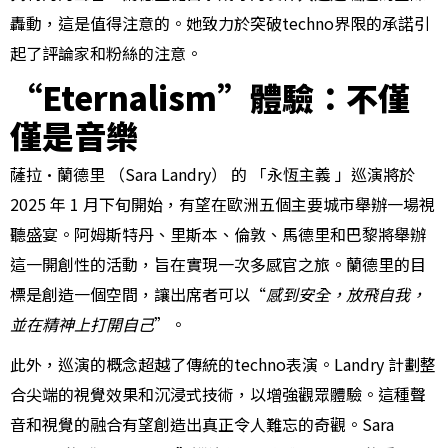
轟動，這是值得注意的。她致力於突破techno界限的承諾引
起了評論家和粉絲的注意。
“Eternalism”體驗：不僅
僅是音樂
薩拉·蘭德里 （Sara Landry） 的 「永恆主義 」巡演將於
2025 年 1 月下旬開始，有望在歐洲五個主要城市舉辦一場視
聽盛宴。阿姆斯特丹、里斯本、倫敦、馬德里和巴黎將舉辦
這一開創性的活動，旨在實現一次多感官之旅。蘭德里的目
標是創造一個空間，讓出席者可以“
感到安全，放飛自我，
並在精神上打開自己
”。
此外，巡演的概念超越了傳統的techno表演。Landry 計劃整
合尖端的視覺效果和沉浸式技術，以增強觀眾體驗。這種聲
音和視覺的融合有望創造出真正令人難忘的奇觀。Sara