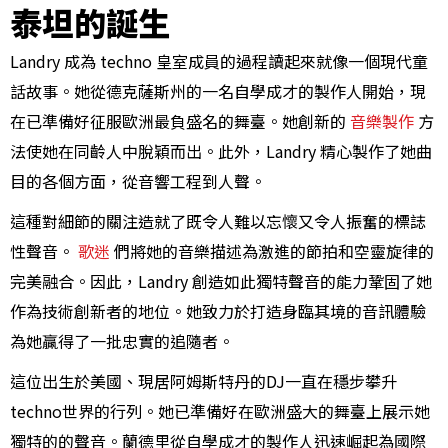
泰坦的誕生
Landry 成為 techno 皇室成員的過程讀起來就像一個現代童
話故事。她從德克薩斯州的一名自學成才的製作人開始，現
在已準備好征服歐洲最負盛名的舞臺。她創新的
音樂製作
方
法使她在同齡人中脫穎而出。此外，Landry 精心製作了她曲
目的各個方面，從音響工程到人聲。
這種對細節的關注造就了既令人難以忘懷又令人振奮的標誌
性聲音。
歌迷
們將她的音樂描述為激進的節拍和空靈旋律的
完美融合。因此，Landry 創造如此獨特聲音的能力鞏固了她
作為技術創新者的地位。她致力於打造身臨其境的音訊體驗
為她贏得了一批忠實的追隨者。
這位出生於美國、現居阿姆斯特丹的DJ一直在穩步攀升
techno世界的行列。她已準備好在歐洲盛大的舞臺上展示她
獨特的的聲音。蘭德里從自學成才的製作人迅速崛起為國際