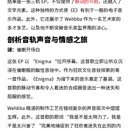
结果是一张三轨 EP，不仅提供了
脉动的节拍
，还融入了
文学元素。这种独特的方式使《E》有别于一般的电子音
乐作品。此外，它还展示了 Wehbba 作为一名艺术家的
多才多艺，以及他不断突破音乐类型界限的决心。
剖析音轨声音与情感之旅
谜：
催眠开场白
这张 EP 以 “Enigma “拉开序幕，这首歌立即让听众沉
浸在催眠般的酸性音效中。作为狂欢文化音效探索的第
一首作品，《Enigma》为接下来的音乐奠定了基调。这
首歌的脉动节奏和令人着迷的合成器营造出一种迷失和
屈服的感觉。
Wehbba 精湛的制作工艺在错综复杂的声音层次中熠熠
生辉。此外，这首歌的歌词 “我是不是太用力了，我是
不是太兴奋了 “完美地捕捉到了狂欢者迷失在此刻的内