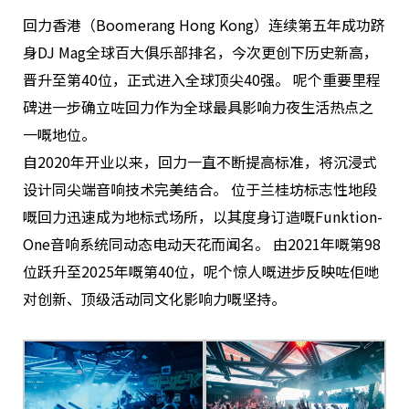
回力香港（Boomerang Hong Kong）连续第五年成功跻
身DJ Mag全球百大俱乐部排名，今次更创下历史新高，
晋升至第40位，正式进入全球顶尖40强。 呢个重要里程
碑进一步确立咗回力作为全球最具影响力夜生活热点之
一嘅地位。
自2020年开业以来，回力一直不断提高标准，将沉浸式
设计同尖端音响技术完美结合。 位于兰桂坊标志性地段
嘅回力迅速成为地标式场所，以其度身订造嘅Funktion-
One音响系统同动态电动天花而闻名。 由2021年嘅第98
位跃升至2025年嘅第40位，呢个惊人嘅进步反映咗佢哋
对创新、顶级活动同文化影响力嘅坚持。