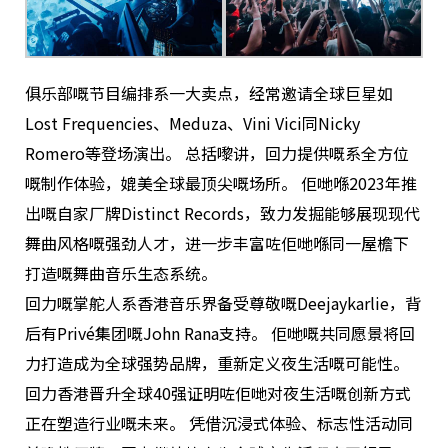
俱乐部嘅节目编排系一大卖点，经常邀请全球巨星如
Lost Frequencies、Meduza、Vini Vici同Nicky
Romero等登场演出。 总括嚟讲，回力提供嘅系全方位
嘅制作体验，媲美全球最顶尖嘅场所。 佢哋喺2023年推
出嘅自家厂牌Distinct Records，致力发掘能够展现现代
舞曲风格嘅强劲人才，进一步丰富咗佢哋喺同一屋檐下
打造嘅舞曲音乐生态系统。
回力嘅掌舵人系香港音乐界备受尊敬嘅Deejaykarlie，背
后有Privé集团嘅John Rana支持。 佢哋嘅共同愿景将回
力打造成为全球强势品牌，重新定义夜生活嘅可能性。
回力香港晋升全球40强证明咗佢哋对夜生活嘅创新方式
正在塑造行业嘅未来。 凭借沉浸式体验、标志性活动同